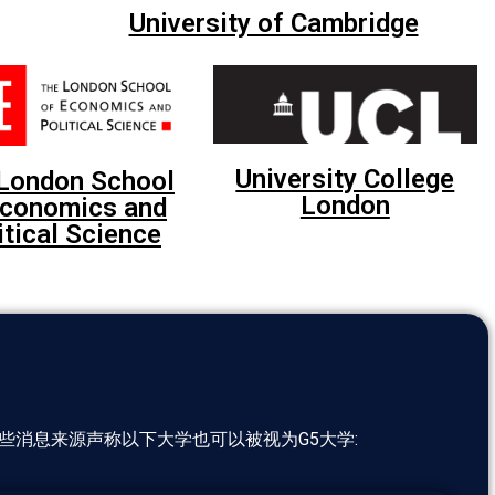
University of Cambridge
University College
London School
London
Economics and
itical Science
些消息来源声称以下大学也可以被视为G5大学: